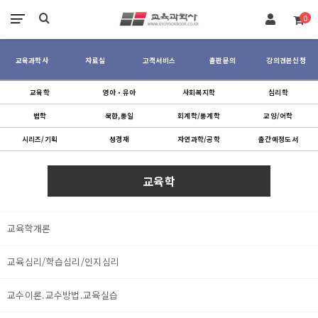
장바구니
0
교육과학사
자료실
고객서비스
출판문의
강의견본신청
교육학
영아‧유아
사회복지학
심리학
법학
북한,통일
회계학/통계학
교양/어학
시리즈/기획
성경재
자연과학/공학
출간예정도서
교육학
교육학개론
교육심리/학습심리/인지심리
교수이론.교수방법.교육실습