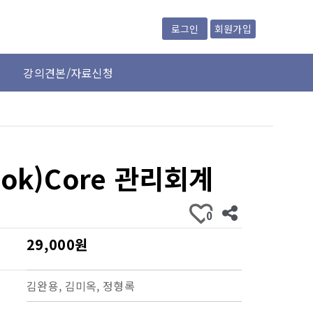
회원가입
로그인
강의견본/자료신청
ook)Core 관리회계
0
29,000원
김완용, 김미옥, 정형록