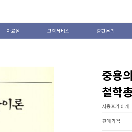
자료실
고객서비스
출판문의
중용의
철학총
사용후기 0 개
판매가격