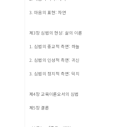
3. 마음의 표현: 자연
제3장 심법의 현상: 삶의 이론
1. 심법의 중교적 측면: 하늘
2. 심법의 인성적 측면: 귀신
3. 심법의 정치적 측면: 덕치
제4장 교육이론오서의 심법
제5장 결론