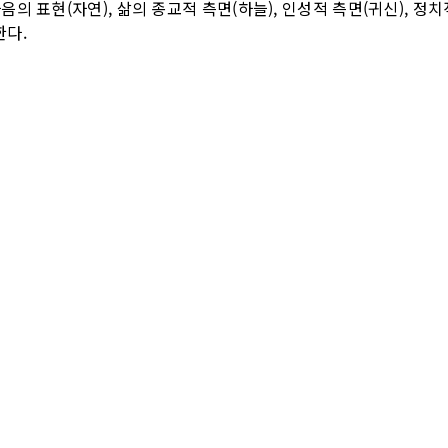
마음의 표현(자연), 삶의 종교적 측면(하늘), 인성적 측면(귀신), 정치
한다.