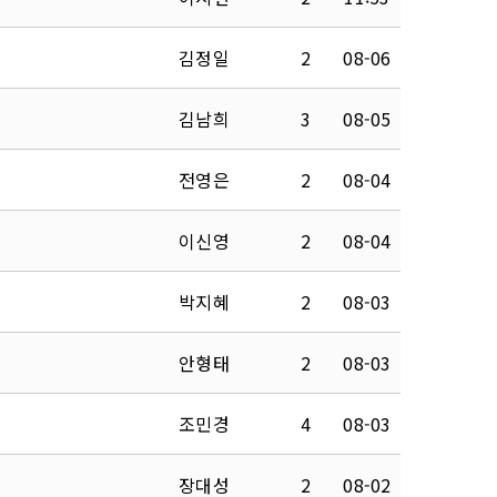
김정일
2
08-06
김남희
3
08-05
전영은
2
08-04
이신영
2
08-04
박지혜
2
08-03
안형태
2
08-03
조민경
4
08-03
장대성
2
08-02