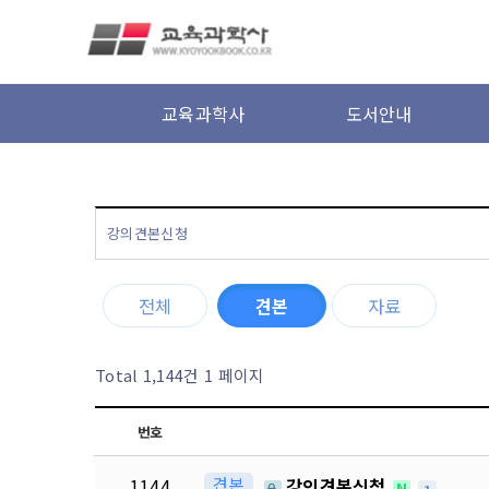
본문 바로가기
교육과학사
도서안내
강의견본신청
전체
견본
자료
Total 1,144건
1 페이지
번호
견본
1144
강의견본신청
N
1