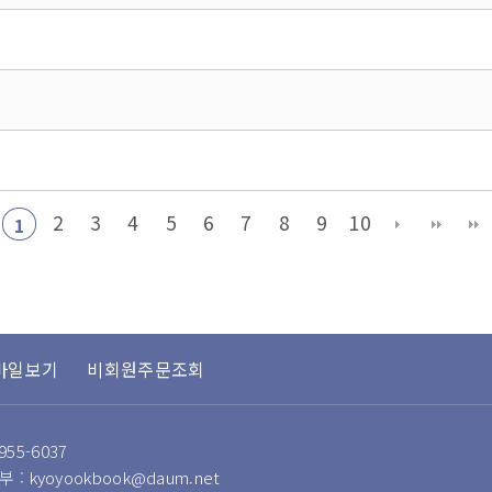
2
3
4
5
6
7
8
9
10
1
바일보기
비회원주문조회
955-6037
 : kyoyookbook@daum.net