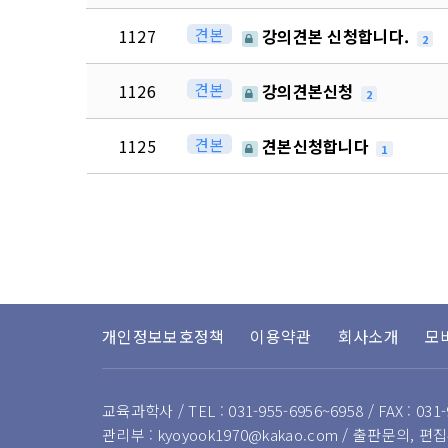
견본
1127
강의견본 신청합니다.
2
견본
1126
강의견본신청
2
견본
1125
견본신청합니다
1
다음
맨끝
다음검색
개인정보보호정책
이용약관
회사소개
모
교육과학사 / TEL : 031-955-6956~6958 / FAX : 031-
관리부 : kyoyook1970@kakao.com / 출판문의, 편집부