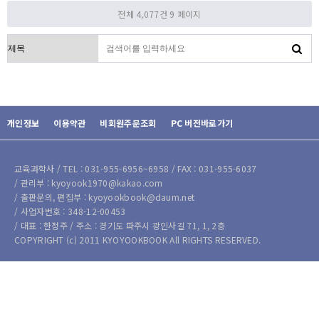
전체 4,077건
9 페이지
검색대상
개인정보
이용약관
비회원주문조회
PC 버전바로가기
교육과학사 / TEL : 031-955-6956~6958 / FAX : 031-955-6037
/ 관리부 : kyoyook1970@kakao.com
/ 출판문의, 편집부 : kyoyookbook@daum.net
/ 사업자번호 : 348-12-00453
/ 대표 : 한정주 / 주소 : 경기도 파주시 광인사길 71, 1, 2층
COPYRIGHT (c) 2011 KYOYOOKBOOK All RIGHTS RESERVED.