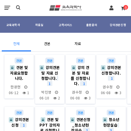
장바구니
0
교육과학사
자료실
고객서비스
출판문의
강의견본신청
강의용견본신청 카테고리
전체
견본
자료
견본
견본
견본
견본
견본 및
강의견본
강의 견
강의견본
자료요청합
및 자료 신
본 및 자료
신청합니다.
니다.
청합니다.
를 신청합니
1
다.
1
1
한광현
권수정
박진영
권수정
06-12
1
06-08
3
06-10
2
06-08
3
견본
견본
견본
견본
강의견본
견본 및
견본신청
청소년
신청
PPT 강의자
_청소년현
현장실습
1
료 신청합니
장실습
1
3