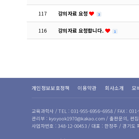
117
강의자료 요청
3
116
강의자료 요청합니다.
1
다음
맨끝
개인정보보호정책
이용약관
회사소개
모
교육과학사 / TEL : 031-955-6956~6958 / FAX : 031-
관리부 : kyoyook1970@kakao.com / 출판문의, 편집부
사업자번호 : 348-12-00453 / 대표 : 한정주 / 경기도