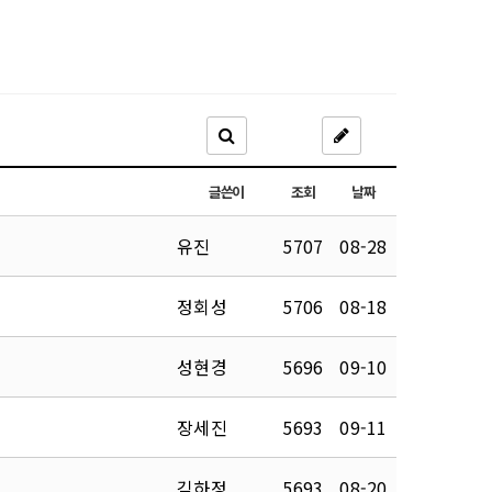
글쓴이
조회
날짜
유진
5707
08-28
정회성
5706
08-18
성현경
5696
09-10
장세진
5693
09-11
김하정
5693
08-20