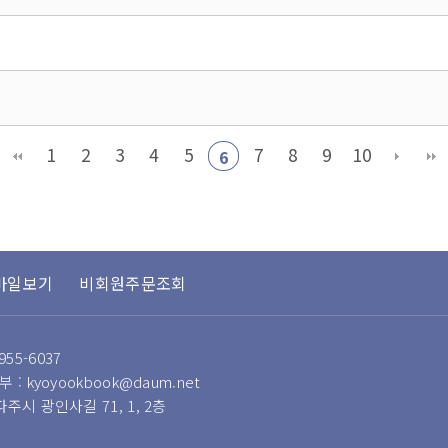
1
2
3
4
5
7
8
9
10
6
바일보기
비회원주문조회
955-6037
 : kyoyookbook@daum.net
 파주시 광인사길 71, 1, 2층