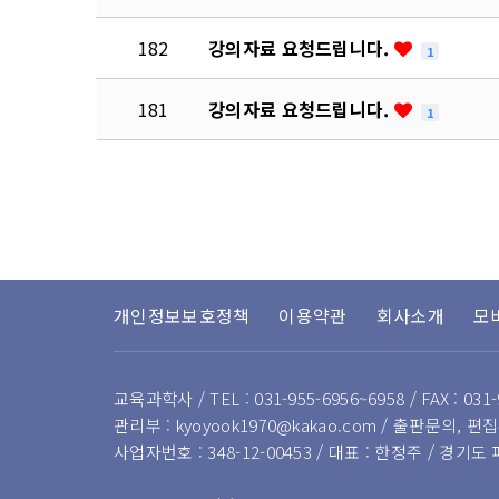
182
강의자료 요청드립니다.
1
181
강의자료 요청드립니다.
1
다음
맨끝
개인정보보호정책
이용약관
회사소개
모
교육과학사 / TEL : 031-955-6956~6958 / FAX : 031-
관리부 : kyoyook1970@kakao.com / 출판문의, 편집부
사업자번호 : 348-12-00453 / 대표 : 한정주 / 경기도