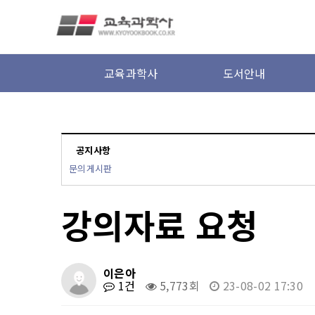
본문 바로가기
교육과학사
도서안내
공지사항
문의게시판
강의자료 요청
이은아
1건
5,773회
23-08-02 17:30