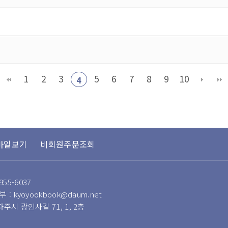
1
2
3
5
6
7
8
9
10
4
바일보기
비회원주문조회
955-6037
 : kyoyookbook@daum.net
 파주시 광인사길 71, 1, 2층