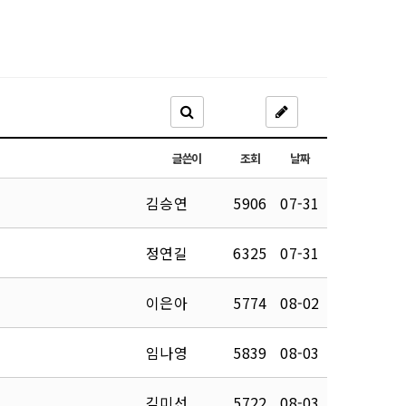
글쓴이
조회
날짜
김승연
5906
07-31
정연길
6325
07-31
이은아
5774
08-02
임나영
5839
08-03
김미선
5722
08-03