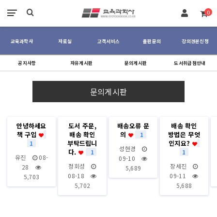
장바구니
0
교육과학사
자료실
고객서비스
출판문의
강의견본신청
공지사항
자유게시판
문의게시판
도서취급점안내
문의게시판
안녕하세요
도서 주문,
배송오류 문
배송 확인
책 구입
배송 확인
의
방법은 무엇
1
부탁드립니
인지요?
1
성현경
다.
1
1
유진
08-
09-10
정회성
장세진
28
5,689
08-18
09-11
5,703
5,702
5,688