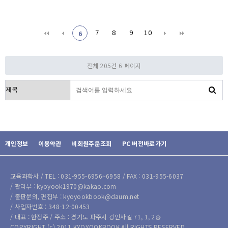
7
8
9
10
6
전체 205건
6 페이지
검색대상
개인정보
이용약관
비회원주문조회
PC 버전바로가기
교육과학사 / TEL : 031-955-6956~6958 / FAX : 031-955-6037
/ 관리부 : kyoyook1970@kakao.com
/ 출판문의, 편집부 : kyoyookbook@daum.net
/ 사업자번호 : 348-12-00453
/ 대표 : 한정주 / 주소 : 경기도 파주시 광인사길 71, 1, 2층
COPYRIGHT (c) 2011 KYOYOOKBOOK All RIGHTS RESERVED.