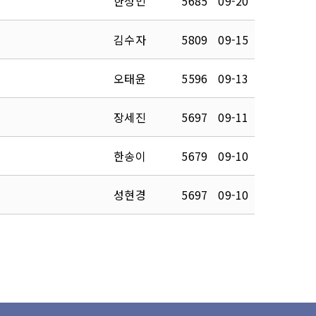
한성민
5685
09-20
김수자
5809
09-15
오태윤
5596
09-13
장세진
5697
09-11
한송이
5679
09-10
성현경
5697
09-10