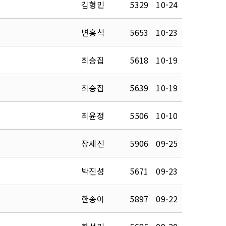
김형민
5329
10-24
변홍석
5653
10-23
최승집
5618
10-19
최승집
5639
10-19
최윤정
5506
10-10
장세진
5906
09-25
박진성
5671
09-23
한송이
5897
09-22