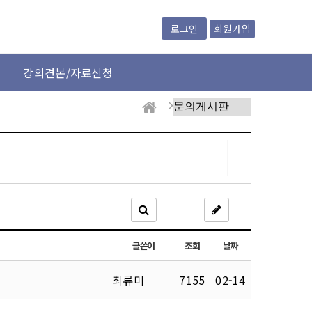
회원가입
로그인
강의견본/자료신청
글쓴이
조회
날짜
최류미
7155
02-14