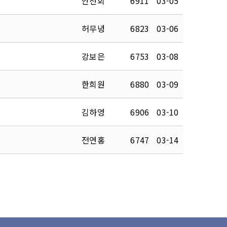
안선회
6911
03-05
허무녕
6823
03-06
강보은
6753
03-08
한희원
6880
03-09
김하영
6906
03-10
전연홍
6747
03-14