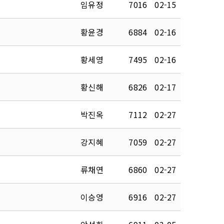
임유정
7016
02-15
황윤경
6884
02-16
황세영
7495
02-16
황신해
6826
02-17
박진옥
7112
02-27
강지혜
7059
02-27
류채연
6860
02-27
이승영
6916
02-27