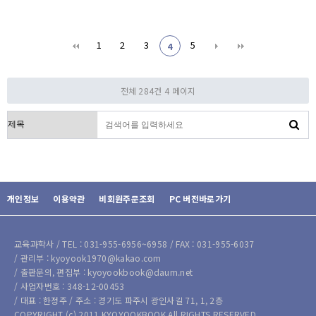
1
2
3
5
4
전체 284건
4 페이지
검색대상
개인정보
이용약관
비회원주문조회
PC 버전바로가기
교육과학사 / TEL : 031-955-6956~6958 / FAX : 031-955-6037
/ 관리부 : kyoyook1970@kakao.com
/ 출판문의, 편집부 : kyoyookbook@daum.net
/ 사업자번호 : 348-12-00453
/ 대표 : 한정주 / 주소 : 경기도 파주시 광인사길 71, 1, 2층
COPYRIGHT (c) 2011 KYOYOOKBOOK All RIGHTS RESERVED.