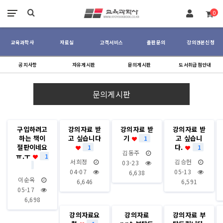
장바구니
0
교육과학사
자료실
고객서비스
출판문의
강의견본신청
공지사항
자유게시판
문의게시판
도서취급점안내
문의게시판
구입하려고
강의자료 받
강의자료 받
강의자료 받
하는 책이
고 싶습니다
기
고 싶습니
1
절판이네요
다.
1
1
김동주
ㅠ.ㅜ
1
서희정
김승헌
03-23
04-07
05-13
6,638
이순옥
6,646
6,591
05-17
6,698
강의자료요
강의자료
강의자료 부