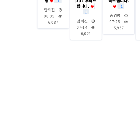
청
ppt 부탁드
탁드립니다.
1
립니다.
1
한희진
1
송영명
06-05
김희진
07-25
6,087
07-14
5,957
6,021