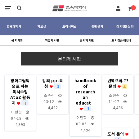
장바구니
0
교육과학사
자료실
고객서비스
출판문의
강의견본신청
공지사항
자유게시판
문의게시판
도서취급점안내
문의게시판
영어그림책
강의 ppt요
handbook
번역오류 ??
으로 하는
청
of
문의
1
독서수업
research
조수진
조현준
AtoZ 활동
on
03-12
11-07
지
educat…
1
4,492
4,496
1
이현경
이민혁
04-18
03-06
4,393
4,494
도서 문의