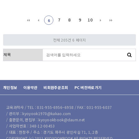
7
8
9
10
6
전체 205건
6 페이지
검색대상
개인정보
이용약관
비회원주문조회
PC 버전바로가기
교육과학사 / TEL : 031-955-6956~6958 / FAX : 031-955-6037
/ 관리부 : kyoyook1970@kakao.com
/ 출판문의, 편집부 : kyoyookbook@daum.net
/ 사업자번호 : 348-12-00453
/ 대표 : 한정주 / 주소 : 경기도 파주시 광인사길 71, 1, 2층
COPYRIGHT (c) 2011 KYOYOOKBOOK All RIGHTS RESERVED.