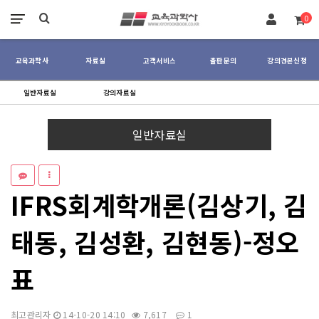
장바구니
0
교육과학사
자료실
고객서비스
출판문의
강의견본신청
일반자료실
강의자료실
menu
menu
일반자료실
IFRS회계학개론(김상기, 김
태동, 김성환, 김현동)-정오
표
최고관리자
14-10-20 14:10
7,617
1