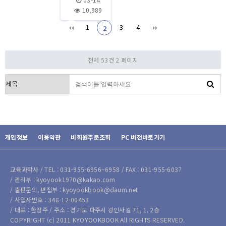
10,989
1
3
4
2
전체 53건
2 페이지
검색대상
개인정보
이용약관
비회원주문조회
PC 버전바로가기
교육과학사 / TEL : 031-955-6956~6958 / FAX : 031-955-6037
/ 관리부 : kyoyook1970@kakao.com
/ 출판문의, 편집부 : kyoyookbook@daum.net
/ 사업자번호 : 348-12-00453
/ 대표 : 한정주 / 주소 : 경기도 파주시 광인사길 71, 1, 2층
COPYRIGHT (c) 2011 KYOYOOKBOOK All RIGHTS RESERVED.