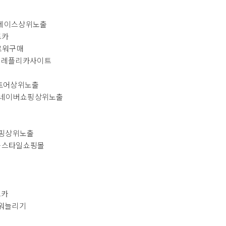
레이스상위노출
트카
로워구매
레플리카사이트
토어상위노출
네이버쇼핑상위노출
핑상위노출
스타일쇼핑몰
트카
워늘리기