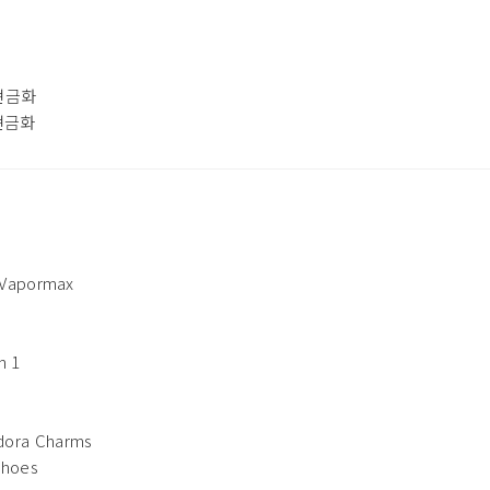
현금화
현금화
 Vapormax
n 1
ora Charms
Shoes