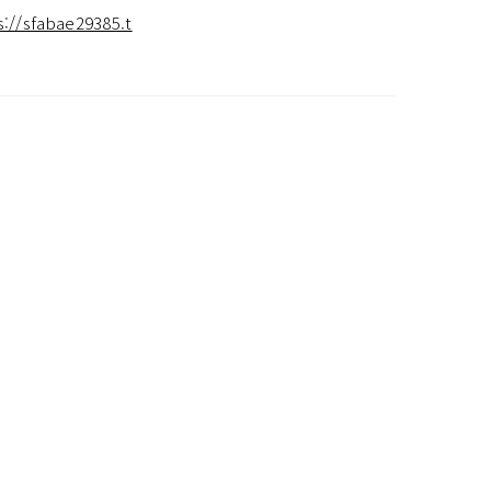
s://sfabae29385.t