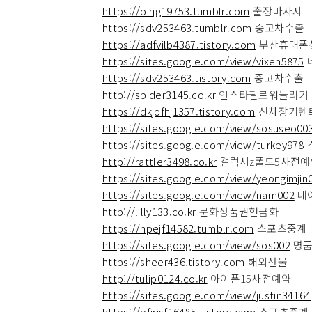
https://oirjg19753.tumblr.com
출장마사지
https://sdv253463.tumblr.com
중고차수출
https://adfvilb4387.tistory.com
부산휴대폰
https://sites.google.com/view/vixen5875
https://sdv253463.tistory.com
중고차수출
http://spider3145.co.kr
인스타팔로워늘리기
https://dkjofhj1357.tistory.com
신차장기렌
https://sites.google.com/view/sosuseo00
https://sites.google.com/view/turkey978
http://rattler3498.co.kr
갤럭시z폴드5사전예
https://sites.google.com/view/yeongimjin
https://sites.google.com/view/nam002
네
http://lilly133.co.kr
문화상품권현금화
https://hpejf14582.tumblr.com
스포츠중계
https://sites.google.com/view/sos002
명품
https://sheer436.tistory.com
해외선물
http://tulip0124.co.kr
아이폰15사전예약
https://sites.google.com/view/justin34164
https://pfirjsf16485.tistory.com
스포츠중계