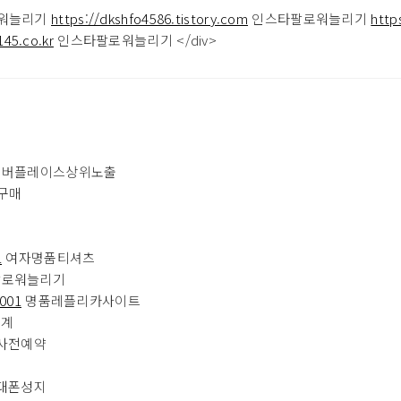
워늘리기
https://dkshfo4586.tistory.com
인스타팔로워늘리기
http
145.co.kr
인스타팔로워늘리기 </div>
버플레이스상위노출
구매
1
여자명품티셔츠
로워늘리기
o001
명품레플리카사이트
중계
사전예약
대폰성지