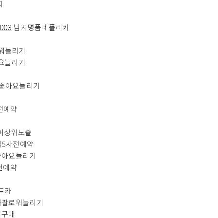
지
o003
남자명품레플리카
워늘리기
요늘리기
좋아요늘리기
전예약
어상위노출
립5사전예약
좋아요늘리기
전예약
트카
타팔로워늘리기
워구매