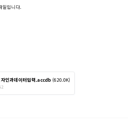
파일입니다.
디자인과데이터입력.accdb
(620.0K)
52