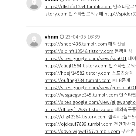
https://dkshfo1254.tumblr.com
인스타팔로
istory.com
인스타팔로워구매
http://spider3
vbnm
23-04-05 16:39
https://sheer436.tumblr.com
해외선물
https://sldihfs13548.tistory.com
몸캠피싱
https://sites.google.com/view/sua001
네이
https://aliejf1564.tistory.com
인스타팔로워
https://hpejf14582.tistory.com
스포츠중계
https://ouflhg9734.tumblr.com
MLB중계
https://sites.google.com/view/gimsosu00
https://wsgaegwe345.tumblr.com
인스타팔
https://sites.google.com/view/gilgwangh
https://dhoejf12985.tistory.com
해외축구
https://dfg42364.tistory.com
갤럭시z폴드5
https://ojdksuf7899.tumblr.com
천안마사지
https://sdvolwipw4757.tumblr.com
부산휴