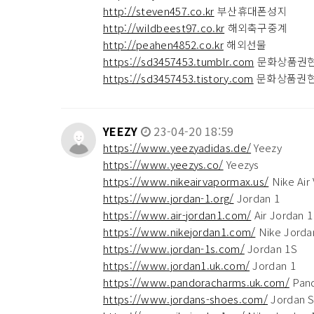
http://steven457.co.kr
부산휴대폰성지
http://wildbeest97.co.kr
해외축구중계
http://peahen4852.co.kr
해외선물
https://sd3457453.tumblr.com
문화상품권
https://sd3457453.tistory.com
문화상품권
YEEZY
23-04-20 18:59
https://www.yeezyadidas.de/
Yeezy
https://www.yeezys.co/
Yeezys
https://www.nikeairvapormax.us/
Nike Air
https://www.jordan-1.org/
Jordan 1
https://www.air-jordan1.com/
Air Jordan 1
https://www.nikejordan1.com/
Nike Jorda
https://www.jordan-1s.com/
Jordan 1S
https://www.jordan1.uk.com/
Jordan 1
https://www.pandoracharms.uk.com/
Pand
https://www.jordans-shoes.com/
Jordan 