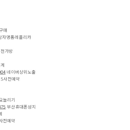
구매
남자명품레플리카
천가방
중계
004
네이버상위노출
립5사전예약
요늘리기
475
부산휴대폰성지
계
사전예약