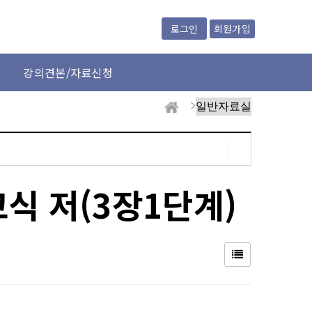
회원가입
로그인
강의견본/자료신청
식 저(3장1단계)