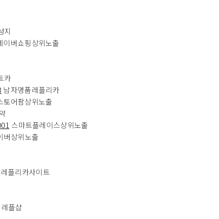
성지
네이버쇼핑상위노출
트카
3
남자명품레플리카
스토어팜상위노출
약
001
스마트플레이스상위노출
이버상위노출
레플리카사이트
레플샵