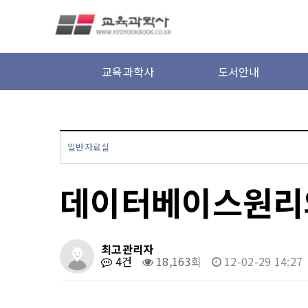
본문 바로가기
교육과학사
도서안내
일반자료실
데이터베이스원리의
최고관리자
4건
18,163회
12-02-29 14:27