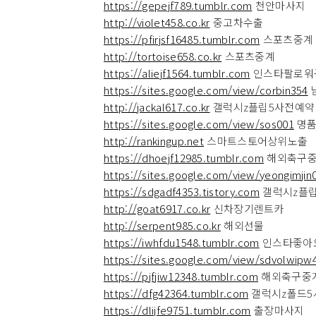
https://gepejf789.tumblr.com
천안마사지
http://violet458.co.kr
중고차수출
https://pfirjsf16485.tumblr.com
스포츠중계
http://tortoise658.co.kr
스포츠중계
https://aliejf1564.tumblr.com
인스타팔로워
https://sites.google.com/view/corbin354
http://jackal617.co.kr
갤럭시z플립5사전예약
https://sites.google.com/view/sos001
명품
http://rankingup.net
스마트스토어상위노출
https://dhoejf12985.tumblr.com
해외축구
https://sites.google.com/view/yeongimjin
https://sdgadf4353.tistory.com
갤럭시z플
http://goat6917.co.kr
신차장기렌트카
http://serpent985.co.kr
해외선물
https://iwhfdu1548.tumblr.com
인스타좋아
https://sites.google.com/view/sdvolwipw
https://pjfjiw12348.tumblr.com
해외축구중
https://dfg42364.tumblr.com
갤럭시z폴드5
https://dlijfe9751.tumblr.com
출장마사지