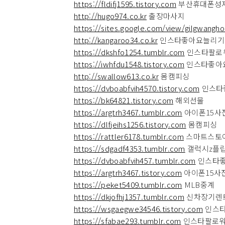
https://fldifj1595.tistory.com
부산휴대폰성
http://hugo974.co.kr
출장마사지
https://sites.google.com/view/gilgwangh
http://kangaroo34.co.kr
인스타좋아요늘리기
https://dkshfo1254.tumblr.com
인스타팔로
https://iwhfdu1548.tistory.com
인스타좋아
http://swallow613.co.kr
몸캠피싱
https://dvboabfvih4570.tistory.com
인스타
https://bk64821.tistory.com
해외선물
https://argtrh3467.tumblr.com
아이폰15사
https://dlfjeihs1256.tistory.com
몸캠피싱
https://rattler6178.tumblr.com
스마트스토
https://sdgadf4353.tumblr.com
갤럭시z플
https://dvboabfvih457.tumblr.com
인스타
https://argtrh3467.tistory.com
아이폰15사
https://peket5409.tumblr.com
MLB중계
https://dkjofhj1357.tumblr.com
신차장기렌
https://wsgaegwe34546.tistory.com
인스
https://sfabae293.tumblr.com
인스타팔로