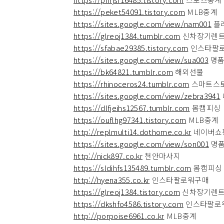
https://peket54091.tistory.com
MLB중계
https://sites.google.com/view/nam001
플
https://glreoj1384.tumblr.com
신차장기렌
https://sfabae29385.tistory.com
인스타팔
https://sites.google.com/view/sua003
명품
https://bk64821.tumblr.com
해외선물
https://rhinoceros24.tumblr.com
스마트스
https://sites.google.com/view/zebra3941
https://dlfjeihs12567.tumblr.com
몸캠피싱
https://ouflhg97341.tistory.com
MLB중계
http://replmulti14.dothome.co.kr
네이버쇼
https://sites.google.com/view/son001
명품
http://nick897.co.kr
천안마사지
https://sldihfs135489.tumblr.com
몸캠피싱
http://hyena355.co.kr
인스타팔로워구매
https://glreoj1384.tistory.com
신차장기렌
https://dkshfo4586.tistory.com
인스타팔로
http://porpoise6961.co.kr
MLB중계