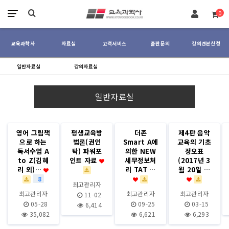
장바구니
0
교육과학사
자료실
고객서비스
출판문의
강의견본신청
일반자료실
강의자료실
menu
menu
일반자료실
영어 그림책
평생교육방
더존
제4판 음악
으로 하는
법론(권인
Smart A에
교육의 기초
독서수업 A
탁) 파워포
의한 NEW
정오표
to Z(김혜
인트 자료
세무정보처
(2017년 3
리 외)…
리 TAT …
월 20일 …
8
최고관리자
최고관리자
최고관리자
최고관리자
11-02
05-28
09-25
03-15
6,414
35,082
6,621
6,293