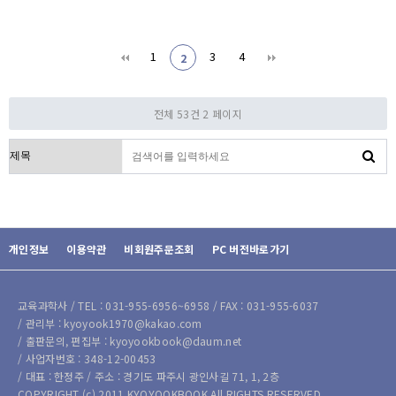
1
3
4
2
전체 53건
2 페이지
검색대상
개인정보
이용약관
비회원주문조회
PC 버전바로가기
교육과학사 / TEL : 031-955-6956~6958 / FAX : 031-955-6037
/ 관리부 : kyoyook1970@kakao.com
/ 출판문의, 편집부 : kyoyookbook@daum.net
/ 사업자번호 : 348-12-00453
/ 대표 : 한정주 / 주소 : 경기도 파주시 광인사길 71, 1, 2층
COPYRIGHT (c) 2011 KYOYOOKBOOK All RIGHTS RESERVED.