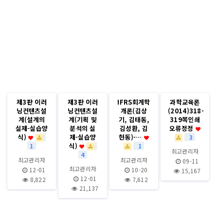
제3판 이러
제3판 이러
IFRS회계학
과학교육론
닝컨텐츠설
닝컨텐츠설
개론(김상
(2014)318-
계(설계의
계(기획 및
기, 김태동,
319쪽인쇄
실제-실습양
분석의 실
김성환, 김
오류정정
식)
제-실습양
현동)-…
3
식)
1
1
최고관리자
4
최고관리자
최고관리자
09-11
최고관리자
12-01
10-20
15,167
12-01
8,822
7,612
21,137