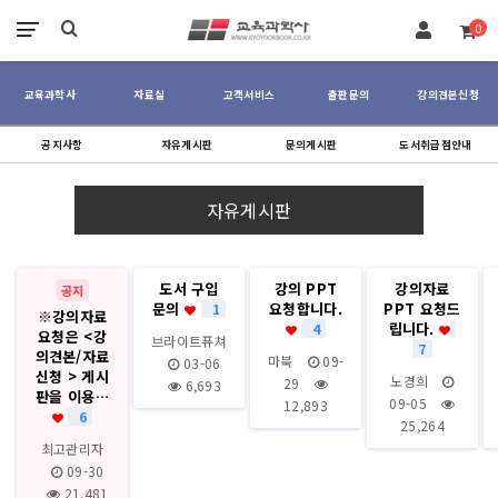
장바구니
0
교육과학사
자료실
고객서비스
출판문의
강의견본신청
공지사항
자유게시판
문의게시판
도서취급점안내
자유게시판
도서 구입
강의 PPT
강의자료
공지
문의
요청합니다.
PPT 요청드
1
※강의자료
립니다.
4
요청은 <강
브라이트퓨쳐
7
의견본/자료
마북
09-
03-06
신청 > 게시
노경희
29
6,693
판을 이용…
09-05
12,893
6
25,264
최고관리자
09-30
21,481