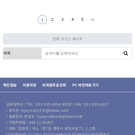
2
3
4
5
1
전체 70건
1 페이지
검색대상
개인정보
이용약관
비회원주문조회
PC 버전바로가기
교육과학사 / TEL : 031-955-6956~6958 / FAX : 031-955-6037
/ 관리부 : kyoyook1970@kakao.com
/ 출판문의, 편집부 : kyoyookbook@daum.net
/ 사업자번호 : 348-12-00453
/ 대표 : 한정주 / 주소 : 경기도 파주시 광인사길 71, 1, 2층
COPYRIGHT (c) 2011 KYOYOOKBOOK All RIGHTS RESERVED.