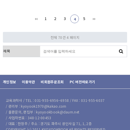
1
2
3
5
4
전체 70건
4 페이지
검색대상
개인정보
이용약관
비회원주문조회
PC 버전바로가기
교육과학사 / TEL : 031-955-6956~6958 / FAX : 031-955-6037
/ 관리부 : kyoyook1970@kakao.com
/ 출판문의, 편집부 : kyoyookbook@daum.net
/ 사업자번호 : 348-12-00453
/ 대표 : 한정주 / 주소 : 경기도 파주시 광인사길 71, 1, 2층
COPYRIGHT (c) 2011 KYOYOOKBOOK All RIGHTS RESERVED.