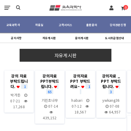
장바구니
0
교육과학사
자료실
고객서비스
출판문의
강의견본신청
공지사항
자유게시판
문의게시판
도서취급점안내
자유게시판
강의 자료
강의자료
강의자료
강의자료 _
부탁드립니
PPT부탁드
PPT 부탁드
PPT 부탁드
다.
립니다.
려요~
립니다.
1
1
65
3
박가든
기린초나무
habari
ywkang36
07-21
07-14
07-12
07-08
17,268
18,567
64,957
439,152