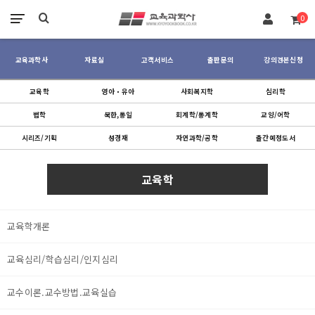
장바구니
0
교육과학사
자료실
고객서비스
출판문의
강의견본신청
교육학
영아‧유아
사회복지학
심리학
법학
북한,통일
회계학/통계학
교양/어학
시리즈/기획
성경재
자연과학/공학
출간예정도서
교육학
교육학개론
교육심리/학습심리/인지심리
교수이론.교수방법.교육실습