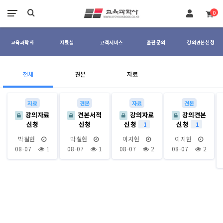
장바구니
0
교육과학사
자료실
고객서비스
출판문의
강의견본신청
강의용견본신청 카테고리
전체
견본
자료
자료
견본
자료
견본
강의자료
견본서적
강의자료
강의견본
신청
신청
신청
신청
1
1
박철현
박철현
이지현
이지현
08-07
1
08-07
1
08-07
2
08-07
2