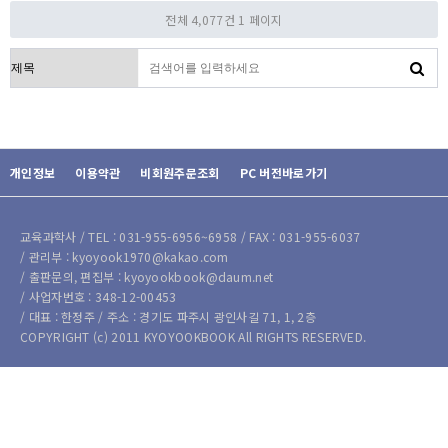
전체 4,077건
1 페이지
검색대상
개인정보
이용약관
비회원주문조회
PC 버전바로가기
교육과학사 / TEL : 031-955-6956~6958 / FAX : 031-955-6037
/ 관리부 : kyoyook1970@kakao.com
/ 출판문의, 편집부 : kyoyookbook@daum.net
/ 사업자번호 : 348-12-00453
/ 대표 : 한정주 / 주소 : 경기도 파주시 광인사길 71, 1, 2층
COPYRIGHT (c) 2011 KYOYOOKBOOK All RIGHTS RESERVED.