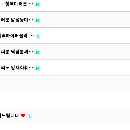
 강남구청역미러룸 …
N
당역미러룸 남성동미…
N
 뚝섬역하이퍼블릭 …
N
주역룸싸롱 역삼룸싸…
N
재역쓰리노 양재화훼…
N
문의드립니다
1