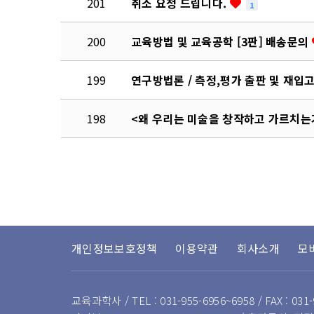
201
취소 요청 드립니다.
1
200
교육방법 및 교육공학 [3판] 배송문의
199
연구방법론 / 측정,평가 출판 및 재입
198
<왜 우리는 미술을 창작하고 가르치는
다음
맨끝
개인정보보호정책
이용약관
회사소개
모
교육과학사 / TEL : 031-955-6956~6958 / FAX : 031-