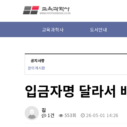
본문 바로가기
교육과학사
도서안내
공지사항
문의게시판
입금자명 달라서 
김
1건
553회
26-05-01 14:26