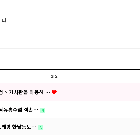
니다
제목
 > 게시판을 이용해 …
송파역유흥주점 석촌…
N
산역노래방 한남동노…
N