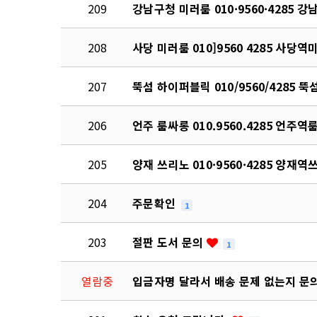
209
강남구청 미러룸 010·9560·4285
208
사당 미러룸 010]9560 4285 사
207
뚝섬 하이퍼블릭 010/9560/4285
206
언주 룸싸롱 010.9560.4285 언
205
양재 쓰리노 010·9560·4285 양
204
주문확인
1
203
절판 도서 문의
1
열람중
입금자명 달라서 배송 문제 없는지 