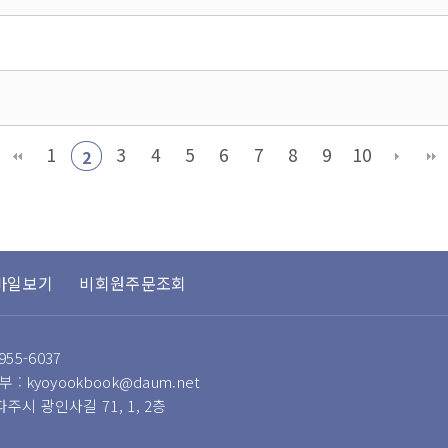
1
3
4
5
6
7
8
9
10
2
바일보기
비회원주문조회
955-6037
 : kyoyookbook@daum.net
 파주시 광인사길 71, 1, 2층