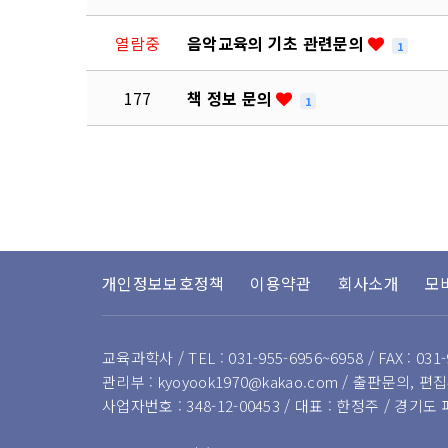
열람중
음악교육의 기초 관련문의
1
177
책 정보 문의
1
다음
맨끝
개인정보보호정책
이용약관
회사소개
모
교육과학사 / TEL : 031-955-6956~6958 / FAX : 031-
관리부 : kyoyook1970@kakao.com / 출판문의, 편집부
사업자번호 : 348-12-00453 / 대표 : 한정주 / 경기도