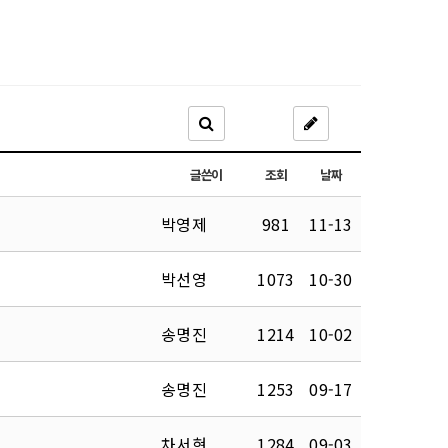
글쓴이
조회
날짜
박영제
981
11-13
박선영
1073
10-30
송명진
1214
10-02
송명진
1253
09-17
차서현
1284
09-03