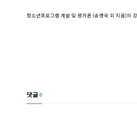
청소년프로그램 개발 및 평가론 (송병국 외 지음)의 강
댓글
0