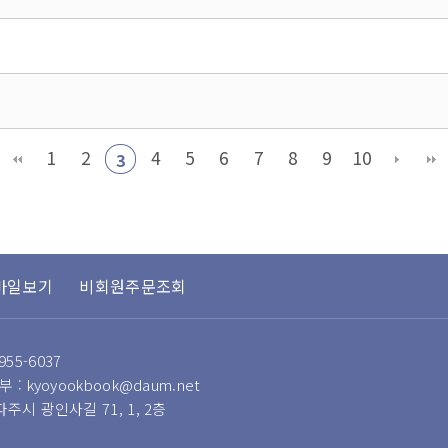
1
2
4
5
6
7
8
9
10
3
바일보기
비회원주문조회
955-6037
 : kyoyookbook@daum.net
 파주시 광인사길 71, 1, 2층