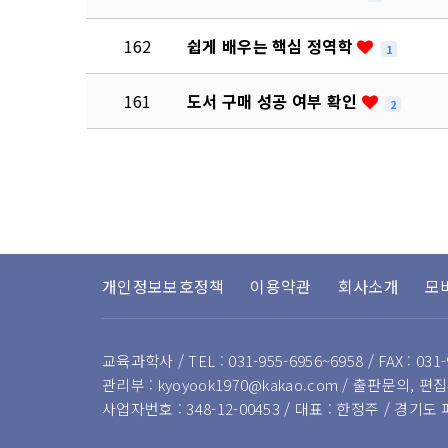
162
쉽게 배우는 핵심 정역학
1
161
도서 구매 성공 여부 확인
2
다음
맨끝
개인정보보호정책
이용약관
회사소개
모
교육과학사 / TEL : 031-955-6956~6958 / FAX : 031-
관리부 : kyoyook1970@kakao.com / 출판문의, 편집부
사업자번호 : 348-12-00453 / 대표 : 한정주 / 경기도