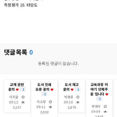
측정평가 10. 타당도
댓글목록
0
등록된 댓글이 없습니다.
교재 관련
도서 인쇄
도서 재고
교육과정 이
문의
오류 문의
문의
야기 단체주
1
1
문 입니다
1
이지윤
박형웅
1
이소정
09-12
09-10
박세미
09-11
3,107
2,879
09-09
3,050
2,935