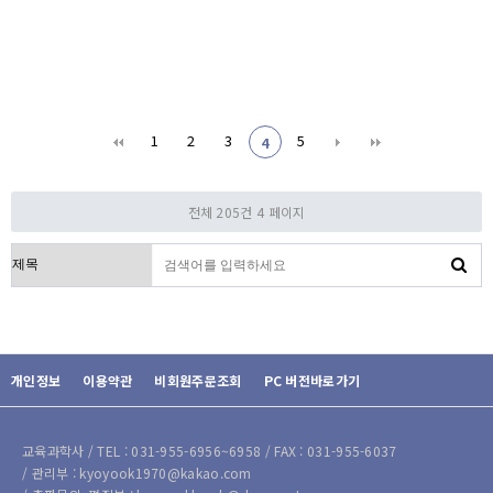
1
2
3
5
4
전체 205건
4 페이지
검색대상
개인정보
이용약관
비회원주문조회
PC 버전바로가기
교육과학사 / TEL : 031-955-6956~6958 / FAX : 031-955-6037
/ 관리부 : kyoyook1970@kakao.com