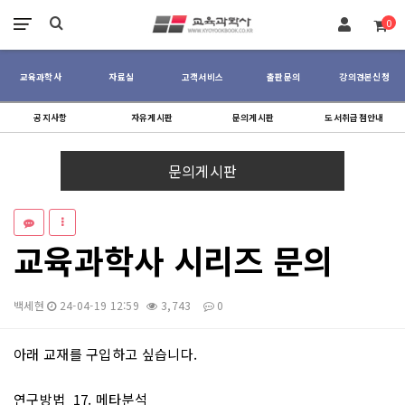
장바구니
0
교육과학사
자료실
고객서비스
출판문의
강의견본신청
공지사항
자유게시판
문의게시판
도서취급점안내
문의게시판
교육과학사 시리즈 문의
백세현
24-04-19 12:59
3,743
0
본문
아래 교재를 구입하고 싶습니다.
연구방법 17. 메타분석