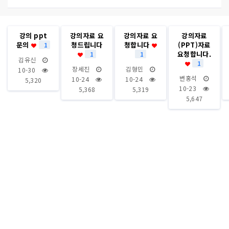
강의 ppt
강의자료 요
강의자료 요
강의자료
문의
청드립니다
청합니다
(PPT)자료
1
요청합니다.
1
1
김유신
1
장세진
김형민
10-30
변홍석
10-24
10-24
5,320
10-23
5,368
5,319
5,647