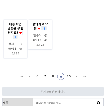
배송 확인
강의자료 요
방법은 무엇
청
1
인지요?
한송이
1
09-10
장세진
5,673
09-11
5,689
6
7
8
10
9
전체 205건
9 페이지
검색대상