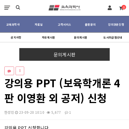
장바구니
0
교육과학사
자료실
고객서비스
출판문의
강의견본신청
공지사항
자유게시판
문의게시판
도서취급점안내
문의게시판
강의용 PPT (보육학개론 4
판 이영환 외 공저) 신청
한성민
23-09-20 10:10
5,677
1
강의용 PPT 신청합니다,