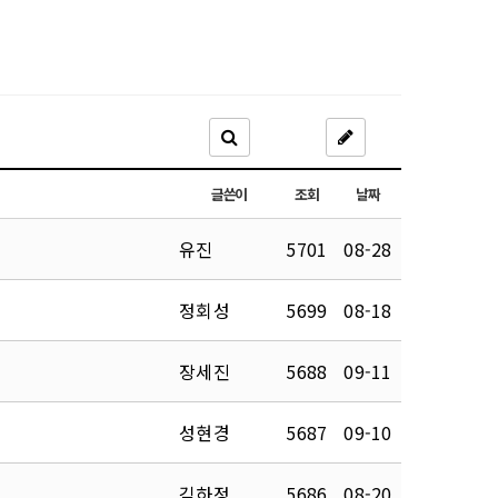
글쓴이
조회
날짜
유진
5701
08-28
정회성
5699
08-18
장세진
5688
09-11
성현경
5687
09-10
김하정
5686
08-20