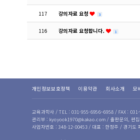
117
강의자료 요청
3
116
강의자료 요청합니다.
1
다음
맨끝
개인정보보호정책
이용약관
회사소개
모
교육과학사 / TEL : 031-955-6956~6958 / FAX : 031-
관리부 : kyoyook1970@kakao.com / 출판문의, 편집부
사업자번호 : 348-12-00453 / 대표 : 한정주 / 경기도