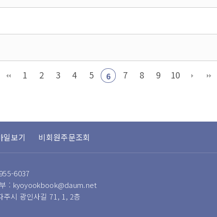
1
2
3
4
5
7
8
9
10
6
바일보기
비회원주문조회
955-6037
 : kyoyookbook@daum.net
 파주시 광인사길 71, 1, 2층