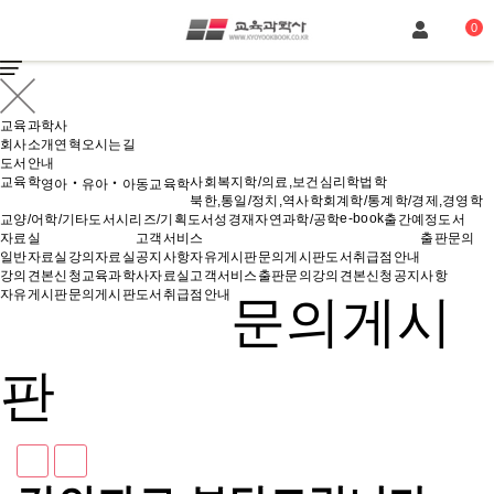
장바구니
0
교육과학사
회사소개
연혁
오시는길
도서안내
교육학
사회복지학/의료,보건
심리학
법학
영아‧유아‧아동교육학
북한,통일/정치,역사학
회계학/통계학/경제,경영학
e-book
교양/어학/기타도서
시리즈/기획도서
성경재
자연과학/공학
출간예정도서
자료실
고객서비스
출판문의
일반자료실
강의자료실
공지사항
자유게시판
문의게시판
도서취급점안내
강의견본신청
교육과학사
자료실
고객서비스
출판문의
강의견본신청
공지사항
자유게시판
문의게시판
도서취급점안내
문의게시
판