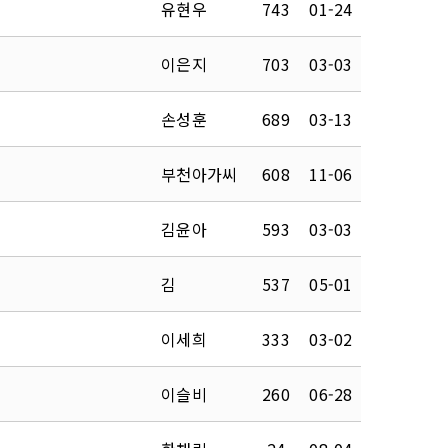
유현우
743
01-24
이은지
703
03-03
손성훈
689
03-13
부천아가씨
608
11-06
김윤아
593
03-03
김
537
05-01
이세희
333
03-02
이슬비
260
06-28